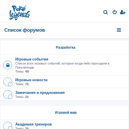
П
о
и
Список форумов
с
к
Разработка
Игровые события
Список всех игровых событий, которые когда-либо проходили в
Покелегенде.
Темы:
48
Игровые новости
Темы:
78
Замечания и предложения
Темы:
26
Игровой мир
Академия тренеров
Темы:
26