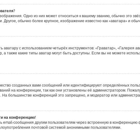
ователя?
зображения. Одно из них может относиться к вашему званию, обычно это звёзд
. Другое, обычно более крупное, изображение известно как «аватара» и обы
ь аватару с использованием четырёх инструментов: «Граватар», «Галерея ав
, а также какие типы аватар могут быть доступны. Если вы не можете испол
чество созданных вами сообщений или идентифицируют определённых польз
аний на конференции, так как они установлены её администратором. Пожа
е. На большинстве конференций это запрещено, и модератор или администра
ти на конференцию!
ь email-сообщения другим пользователям через встроенную в конференцию ф
ь злоупотребления почтовой системой анонимными пользователями.