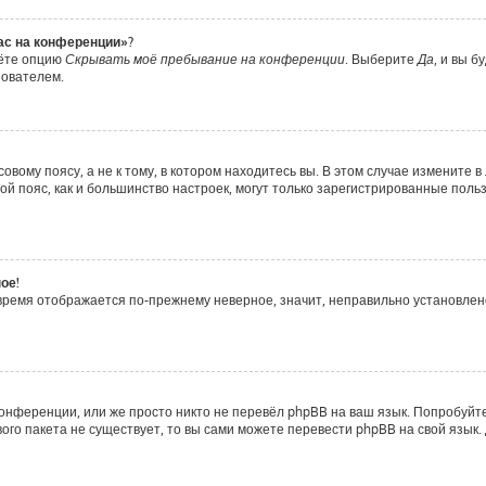
час на конференции»?
дёте опцию
Скрывать моё пребывание на конференции
. Выберите
Да
, и вы 
зователем.
вому поясу, а не к тому, в котором находитесь вы. В этом случае измените в 
совой пояс, как и большинство настроек, могут только зарегистрированные пол
ое!
о время отображается по-прежнему неверное, значит, неправильно установле
онференции, или же просто никто не перевёл phpBB на ваш язык. Попробуйт
ового пакета не существует, то вы сами можете перевести phpBB на свой яз