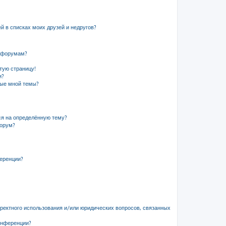
й в списках моих друзей и недругов?
и форумам?
стую страницу!
и?
ные мной темы?
ся на определённую тему?
форум?
ференции?
рректного использования и/или юридических вопросов, связанных
онференции?