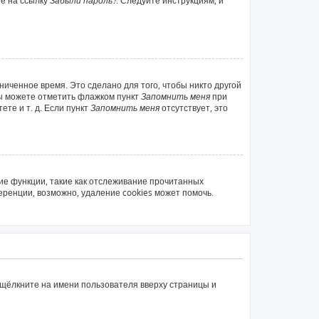
те на ссылку
Забыли пароль?
. Следуйте инструкциям, и
ниченное время. Это сделано для того, чтобы никто другой
вы можете отметить флажком пункт
Запомнить меня
при
те и т. д. Если пункт
Запомнить меня
отсутствует, это
ие функции, такие как отслеживание прочитанных
ренции, возможно, удаление cookies может помочь.
 щёлкните на имени пользователя вверху страницы и