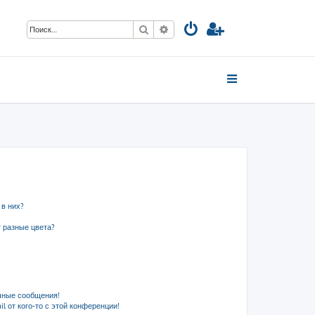
Поиск
Расширенный поиск
 в них?
 разные цвета?
чные сообщения!
l от кого-то с этой конференции!