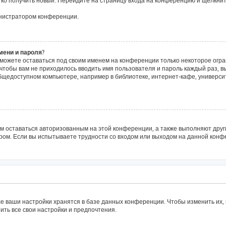
егко получить новый. Перейдите на страницу входа на конференцию и щёлкни
инистратором конференции.
мени и пароля?
сможете оставаться под своим именем на конференции только некоторое огра
о чтобы вам не приходилось вводить имя пользователя и пароль каждый раз, 
щедоступном компьютере, например в библиотеке, интернет-кафе, университе
ам оставаться авторизованным на этой конференции, а также выполняют друг
ом. Если вы испытываете трудности со входом или выходом на данной конфе
е ваши настройки хранятся в базе данных конференции. Чтобы изменить их,
ить все свои настройки и предпочтения.