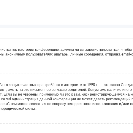
дминистратор настроил конференцию: должны ли вы зарегистрироваться, чтобы
ы анонимным пользователям: аватары, личные сообщения, отправка email-сооб
.
 или Акт о защите частных прав ребёнка в интернете от 1998 г. — это закон Со
т, иметь на это письменное согласие родителей. Допустимо наличие иного 
 Если вы не уверены, применимо ли это к вам, как к регистрирующемуся на 
 Limited администрация данной конференции не может давать рекомендаций 
ос «С кем можно связаться по вопросу некорректного использования и/или ю
т юридической силы.
.