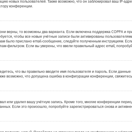
ию новых пользователей. Также возможно, что он заблокировал ваш IP-адре
атору конференции.
они верны, то возможны два варианта. Если включена поддержка COPPA и при 
буется, чтобы все новые учётные записи были активированы пользователями
ам было прислано email-сообщение, следуйте полученным инструкциям. Если 
пам-фильтром. Если вы уверены, что ввели правильный адрес email, попробу
едитесь, что вы правильно вводите имя пользователя и пароль. Если данные
Также возможно, что допущена ошибка в конфигурации конференции, свяжитес
вал или удалил вашу учётную запись. Кроме того, многие конференции пери
ных. Если это произошло, попробуйте зарегистрироваться снова и активнее 