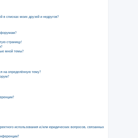
й в списках моих друзей и недругов?
и форумам?
стую страницу!
и?
ные мной темы?
ся на определённую тему?
форум?
ференции?
рректного использования и/или юридических вопросов, связанных
онференции?