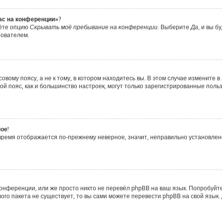
час на конференции»?
дёте опцию
Скрывать моё пребывание на конференции
. Выберите
Да
, и вы 
зователем.
вому поясу, а не к тому, в котором находитесь вы. В этом случае измените в 
совой пояс, как и большинство настроек, могут только зарегистрированные пол
ое!
о время отображается по-прежнему неверное, значит, неправильно установле
онференции, или же просто никто не перевёл phpBB на ваш язык. Попробуйт
ового пакета не существует, то вы сами можете перевести phpBB на свой яз