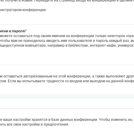
егко получить новый. Перейдите на страницу входа на конференцию и щёлкни
инистратором конференции.
мени и пароля?
сможете оставаться под своим именем на конференции только некоторое огра
о чтобы вам не приходилось вводить имя пользователя и пароль каждый раз, 
щедоступном компьютере, например в библиотеке, интернет-кафе, университе
ам оставаться авторизованным на этой конференции, а также выполняют друг
ом. Если вы испытываете трудности со входом или выходом на данной конфе
е ваши настройки хранятся в базе данных конференции. Чтобы изменить их,
ить все свои настройки и предпочтения.