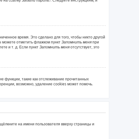
те на ссылку
Забыли пароль?
. Следуйте инструкциям, и
ниченное время. Это сделано для того, чтобы никто другой
вы можете отметить флажком пункт
Запомнить меня
при
те и т. д. Если пункт
Запомнить меня
отсутствует, это
ие функции, такие как отслеживание прочитанных
ренции, возможно, удаление cookies может помочь.
 щёлкните на имени пользователя вверху страницы и