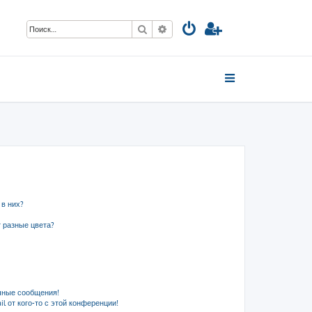
Поиск
Расширенный поиск
 в них?
 разные цвета?
чные сообщения!
l от кого-то с этой конференции!