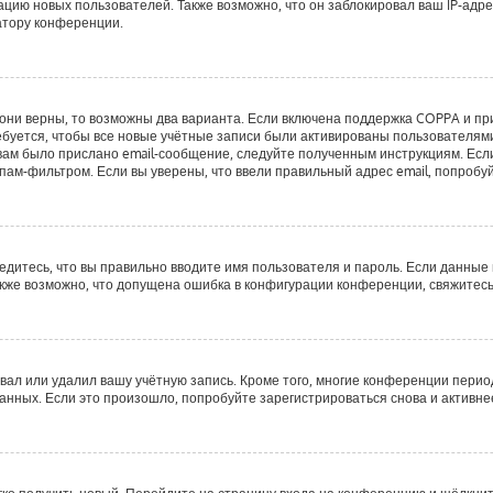
ию новых пользователей. Также возможно, что он заблокировал ваш IP-адре
атору конференции.
они верны, то возможны два варианта. Если включена поддержка COPPA и при 
буется, чтобы все новые учётные записи были активированы пользователями
ам было прислано email-сообщение, следуйте полученным инструкциям. Если 
пам-фильтром. Если вы уверены, что ввели правильный адрес email, попробу
едитесь, что вы правильно вводите имя пользователя и пароль. Если данные
Также возможно, что допущена ошибка в конфигурации конференции, свяжитес
вал или удалил вашу учётную запись. Кроме того, многие конференции пери
ных. Если это произошло, попробуйте зарегистрироваться снова и активнее 