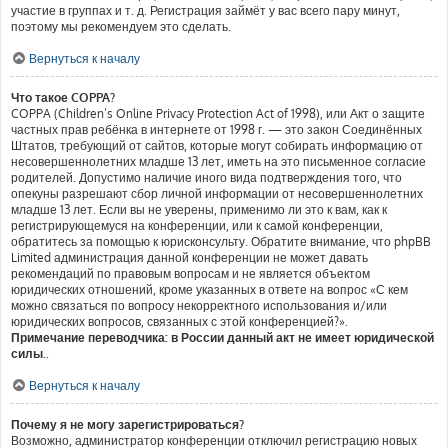
участие в группах и т. д. Регистрация займёт у вас всего пару минут,
поэтому мы рекомендуем это сделать.
Вернуться к началу
Что такое COPPA?
COPPA (Children’s Online Privacy Protection Act of 1998), или Акт о защите
частных прав ребёнка в интернете от 1998 г. — это закон Соединённых
Штатов, требующий от сайтов, которые могут собирать информацию от
несовершеннолетних младше 13 лет, иметь на это письменное согласие
родителей. Допустимо наличие иного вида подтверждения того, что
опекуны разрешают сбор личной информации от несовершеннолетних
младше 13 лет. Если вы не уверены, применимо ли это к вам, как к
регистрирующемуся на конференции, или к самой конференции,
обратитесь за помощью к юрисконсульту. Обратите внимание, что phpBB
Limited администрация данной конференции не может давать
рекомендаций по правовым вопросам и не является объектом
юридических отношений, кроме указанных в ответе на вопрос «С кем
можно связаться по вопросу некорректного использования и/или
юридических вопросов, связанных с этой конференцией?».
Примечание переводчика: в России данный акт не имеет юридической
силы.
.
Вернуться к началу
Почему я не могу зарегистрироваться?
Возможно, администратор конференции отключил регистрацию новых