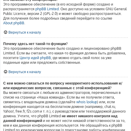
Это программное обеспечение (в его исходной форме) создано и
распространяется
phpBB Limited
. Оно доступно на условиях GNU General
Public Licence, версии 2 (GPL-2.0) и может свободно распространяться.
Для получения более подробных сведений перейдите по ссылке
About phpBB
.
Вернуться к началу
Почему здесь нет такой-то функции?
Это программное обеспечение было создано и лицензировано phpBB
Limited. Если вы считаете, что какая-то функция должна быть добавлена,
посетите
Центр идей phpBB
, где можно отдать свой голос за уже
поданные идеи или предложить собственные.
Вернуться к началу
С кем можно связаться по вопросу некорректного использования и/
или юридических вопросов, связанных с этой конференцией?
Вы можете связаться с любым из администраторов, перечисленных в
списке на странице «Наша команда». Если вы не получили ответа,
свяжитесь с владельцем домена (сделайте
whois lookup
) или, если
конференция находится на бесплатном домене (например, chat.ru,
Yahoo!, free.fr, f2s.com и т. п.), с руководством или техподдержкой данного
домена. Учтите, что phpBB Limited
не имеет никакого контроля над
данной конференцией
и не может нести никакой ответственности за то,
кем и как данная конференция используется. Не обращайтесь к phpBB
Limited по юридическим вопросам (о приостановке работы конференции,