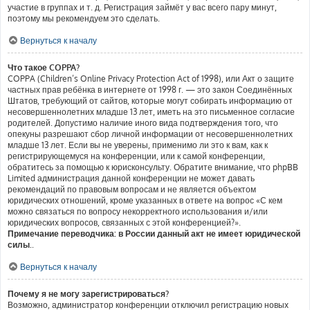
участие в группах и т. д. Регистрация займёт у вас всего пару минут,
поэтому мы рекомендуем это сделать.
Вернуться к началу
Что такое COPPA?
COPPA (Children’s Online Privacy Protection Act of 1998), или Акт о защите
частных прав ребёнка в интернете от 1998 г. — это закон Соединённых
Штатов, требующий от сайтов, которые могут собирать информацию от
несовершеннолетних младше 13 лет, иметь на это письменное согласие
родителей. Допустимо наличие иного вида подтверждения того, что
опекуны разрешают сбор личной информации от несовершеннолетних
младше 13 лет. Если вы не уверены, применимо ли это к вам, как к
регистрирующемуся на конференции, или к самой конференции,
обратитесь за помощью к юрисконсульту. Обратите внимание, что phpBB
Limited администрация данной конференции не может давать
рекомендаций по правовым вопросам и не является объектом
юридических отношений, кроме указанных в ответе на вопрос «С кем
можно связаться по вопросу некорректного использования и/или
юридических вопросов, связанных с этой конференцией?».
Примечание переводчика: в России данный акт не имеет юридической
силы.
.
Вернуться к началу
Почему я не могу зарегистрироваться?
Возможно, администратор конференции отключил регистрацию новых