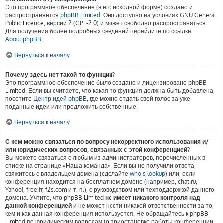
Это программное обеспечение (в его исходной форме) создано и
распространяется
phpBB Limited
. Оно доступно на условиях GNU General
Public Licence, версии 2 (GPL-2.0) и может свободно распространяться.
Для получения более подробных сведений перейдите по ссылке
About phpBB
.
Вернуться к началу
Почему здесь нет такой-то функции?
Это программное обеспечение было создано и лицензировано phpBB
Limited. Если вы считаете, что какая-то функция должна быть добавлена,
посетите
Центр идей phpBB
, где можно отдать свой голос за уже
поданные идеи или предложить собственные.
Вернуться к началу
С кем можно связаться по вопросу некорректного использования и/
или юридических вопросов, связанных с этой конференцией?
Вы можете связаться с любым из администраторов, перечисленных в
списке на странице «Наша команда». Если вы не получили ответа,
свяжитесь с владельцем домена (сделайте
whois lookup
) или, если
конференция находится на бесплатном домене (например, chat.ru,
Yahoo!, free.fr, f2s.com и т. п.), с руководством или техподдержкой данного
домена. Учтите, что phpBB Limited
не имеет никакого контроля над
данной конференцией
и не может нести никакой ответственности за то,
кем и как данная конференция используется. Не обращайтесь к phpBB
Limited по юридическим вопросам (о приостановке работы конференции,