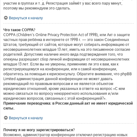
участие в группах и т. д. Регистрация займёт у вас всего пару минут,
поэтому мы рекомендуем это сделать.
Вернуться к началу
Что такое COPPA?
COPPA (Children’s Online Privacy Protection Act of 1998), или Акт о защите
частных прав ребёнка в интернете от 1998 г. — это закон Соединённых
Штатов, требующий от сайтов, которые могут собирать информацию от
несовершеннолетних младше 13 лет, иметь на это письменное согласие
родителей. Допустимо наличие иного вида подтверждения того, что
опекуны разрешают сбор личной информации от несовершеннолетних
младше 13 лет. Если вы не уверены, применимо ли это к вам, как к
регистрирующемуся на конференции, или к самой конференции,
обратитесь за помощью к юрисконсульту. Обратите внимание, что phpBB
Limited администрация данной конференции не может давать
рекомендаций по правовым вопросам и не является объектом
юридических отношений, кроме указанных в ответе на вопрос «С кем
можно связаться по вопросу некорректного использования и/или
юридических вопросов, связанных с этой конференцией?».
Примечание переводчика: в России данный акт не имеет юридической
силы.
.
Вернуться к началу
Почему я не могу зарегистрироваться?
Возможно, администратор конференции отключил регистрацию новых