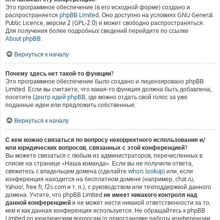
Это программное обеспечение (в его исходной форме) создано и
распространяется
phpBB Limited
. Оно доступно на условиях GNU General
Public Licence, версии 2 (GPL-2.0) и может свободно распространяться.
Для получения более подробных сведений перейдите по ссылке
About phpBB
.
Вернуться к началу
Почему здесь нет такой-то функции?
Это программное обеспечение было создано и лицензировано phpBB
Limited. Если вы считаете, что какая-то функция должна быть добавлена,
посетите
Центр идей phpBB
, где можно отдать свой голос за уже
поданные идеи или предложить собственные.
Вернуться к началу
С кем можно связаться по вопросу некорректного использования и/
или юридических вопросов, связанных с этой конференцией?
Вы можете связаться с любым из администраторов, перечисленных в
списке на странице «Наша команда». Если вы не получили ответа,
свяжитесь с владельцем домена (сделайте
whois lookup
) или, если
конференция находится на бесплатном домене (например, chat.ru,
Yahoo!, free.fr, f2s.com и т. п.), с руководством или техподдержкой данного
домена. Учтите, что phpBB Limited
не имеет никакого контроля над
данной конференцией
и не может нести никакой ответственности за то,
кем и как данная конференция используется. Не обращайтесь к phpBB
Limited по юридическим вопросам (о приостановке работы конференции,