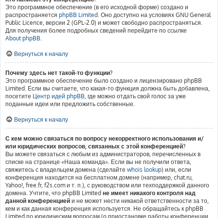
Это программное обеспечение (в его исходной форме) создано и
распространяется
phpBB Limited
. Оно доступно на условиях GNU General
Public Licence, версии 2 (GPL-2.0) и может свободно распространяться.
Для получения более подробных сведений перейдите по ссылке
About phpBB
.
Вернуться к началу
Почему здесь нет такой-то функции?
Это программное обеспечение было создано и лицензировано phpBB
Limited. Если вы считаете, что какая-то функция должна быть добавлена,
посетите
Центр идей phpBB
, где можно отдать свой голос за уже
поданные идеи или предложить собственные.
Вернуться к началу
С кем можно связаться по вопросу некорректного использования и/
или юридических вопросов, связанных с этой конференцией?
Вы можете связаться с любым из администраторов, перечисленных в
списке на странице «Наша команда». Если вы не получили ответа,
свяжитесь с владельцем домена (сделайте
whois lookup
) или, если
конференция находится на бесплатном домене (например, chat.ru,
Yahoo!, free.fr, f2s.com и т. п.), с руководством или техподдержкой данного
домена. Учтите, что phpBB Limited
не имеет никакого контроля над
данной конференцией
и не может нести никакой ответственности за то,
кем и как данная конференция используется. Не обращайтесь к phpBB
Limited по юридическим вопросам (о приостановке работы конференции,