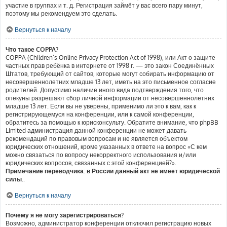
участие в группах и т. д. Регистрация займёт у вас всего пару минут,
поэтому мы рекомендуем это сделать.
Вернуться к началу
Что такое COPPA?
COPPA (Children’s Online Privacy Protection Act of 1998), или Акт о защите
частных прав ребёнка в интернете от 1998 г. — это закон Соединённых
Штатов, требующий от сайтов, которые могут собирать информацию от
несовершеннолетних младше 13 лет, иметь на это письменное согласие
родителей. Допустимо наличие иного вида подтверждения того, что
опекуны разрешают сбор личной информации от несовершеннолетних
младше 13 лет. Если вы не уверены, применимо ли это к вам, как к
регистрирующемуся на конференции, или к самой конференции,
обратитесь за помощью к юрисконсульту. Обратите внимание, что phpBB
Limited администрация данной конференции не может давать
рекомендаций по правовым вопросам и не является объектом
юридических отношений, кроме указанных в ответе на вопрос «С кем
можно связаться по вопросу некорректного использования и/или
юридических вопросов, связанных с этой конференцией?».
Примечание переводчика: в России данный акт не имеет юридической
силы.
.
Вернуться к началу
Почему я не могу зарегистрироваться?
Возможно, администратор конференции отключил регистрацию новых