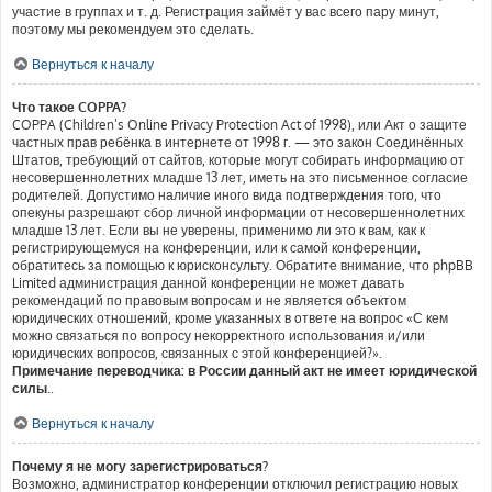
участие в группах и т. д. Регистрация займёт у вас всего пару минут,
поэтому мы рекомендуем это сделать.
Вернуться к началу
Что такое COPPA?
COPPA (Children’s Online Privacy Protection Act of 1998), или Акт о защите
частных прав ребёнка в интернете от 1998 г. — это закон Соединённых
Штатов, требующий от сайтов, которые могут собирать информацию от
несовершеннолетних младше 13 лет, иметь на это письменное согласие
родителей. Допустимо наличие иного вида подтверждения того, что
опекуны разрешают сбор личной информации от несовершеннолетних
младше 13 лет. Если вы не уверены, применимо ли это к вам, как к
регистрирующемуся на конференции, или к самой конференции,
обратитесь за помощью к юрисконсульту. Обратите внимание, что phpBB
Limited администрация данной конференции не может давать
рекомендаций по правовым вопросам и не является объектом
юридических отношений, кроме указанных в ответе на вопрос «С кем
можно связаться по вопросу некорректного использования и/или
юридических вопросов, связанных с этой конференцией?».
Примечание переводчика: в России данный акт не имеет юридической
силы.
.
Вернуться к началу
Почему я не могу зарегистрироваться?
Возможно, администратор конференции отключил регистрацию новых