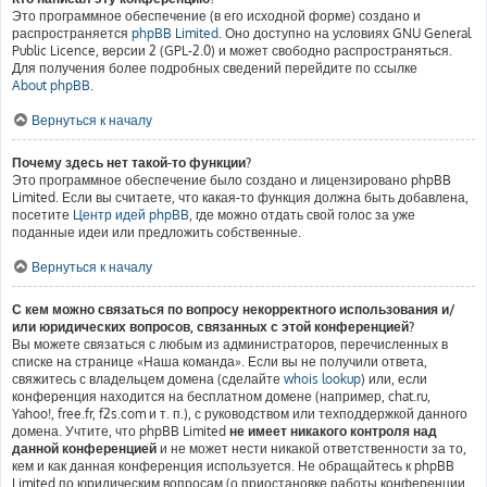
Это программное обеспечение (в его исходной форме) создано и
распространяется
phpBB Limited
. Оно доступно на условиях GNU General
Public Licence, версии 2 (GPL-2.0) и может свободно распространяться.
Для получения более подробных сведений перейдите по ссылке
About phpBB
.
Вернуться к началу
Почему здесь нет такой-то функции?
Это программное обеспечение было создано и лицензировано phpBB
Limited. Если вы считаете, что какая-то функция должна быть добавлена,
посетите
Центр идей phpBB
, где можно отдать свой голос за уже
поданные идеи или предложить собственные.
Вернуться к началу
С кем можно связаться по вопросу некорректного использования и/
или юридических вопросов, связанных с этой конференцией?
Вы можете связаться с любым из администраторов, перечисленных в
списке на странице «Наша команда». Если вы не получили ответа,
свяжитесь с владельцем домена (сделайте
whois lookup
) или, если
конференция находится на бесплатном домене (например, chat.ru,
Yahoo!, free.fr, f2s.com и т. п.), с руководством или техподдержкой данного
домена. Учтите, что phpBB Limited
не имеет никакого контроля над
данной конференцией
и не может нести никакой ответственности за то,
кем и как данная конференция используется. Не обращайтесь к phpBB
Limited по юридическим вопросам (о приостановке работы конференции,